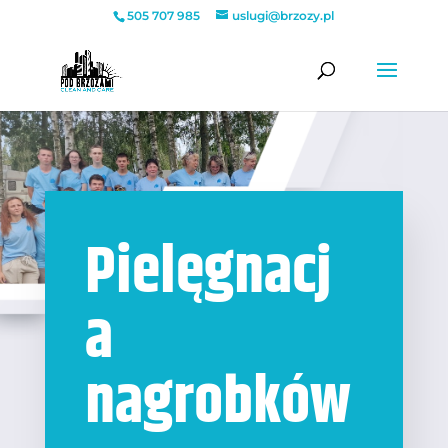
505 707 985
uslugi@brzozy.pl
Pielęgnacj
a
nagrobków