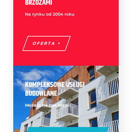
BRZOZAMI
Na rynku od 2004 roku
OFERTA
KOMPLEKSOWE USŁUGI
BUDOWLANE
Możesz na nas liczyć!