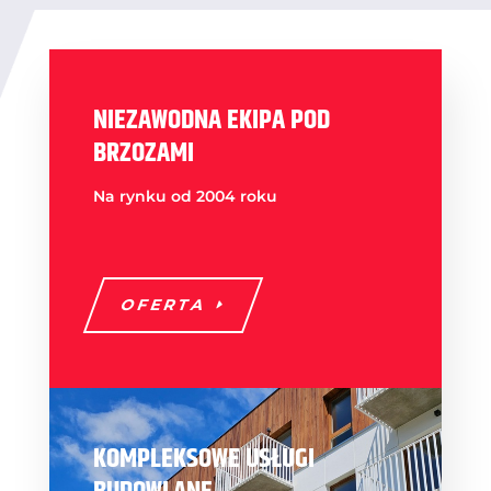
NIEZAWODNA EKIPA POD
BRZOZAMI
Na rynku od 2004 roku
OFERTA
KOMPLEKSOWE USŁUGI