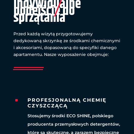
Indywidualne
podejście do
sprzątania
Przed każdą wizytą przygotowujemy
dedykowaną skrzynkę ze środkami chemicznymi
i akcesoriami, dopasowaną do specyfiki danego
apartamentu. Nasze wyposażenie obejmuje:
^
PROFESJONALNĄ CHEMIĘ
CZYSZCZĄCĄ
Stosujemy środki ECO SHINE, polskiego
producenta przemysłowych detergentów,
które są skuteczne, a zarazem bezpieczne