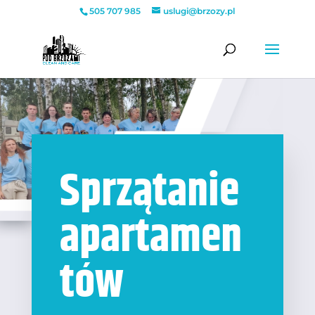
505 707 985
uslugi@brzozy.pl
Sprzątanie
apartamen
tów