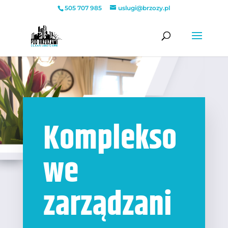
505 707 985
uslugi@brzozy.pl
Komplekso
we
zarządzani