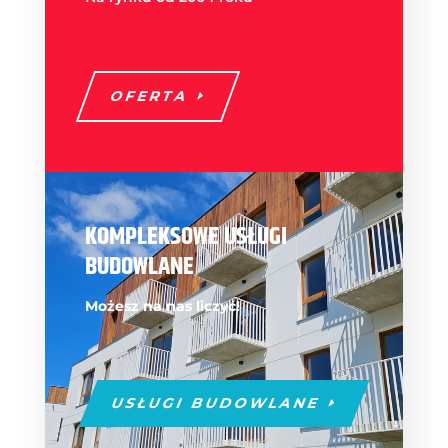
OFERTA
KOMPLEKSOWE USŁUGI
BUDOWLANE
Możesz na nas liczyć!
USŁUGI BUDOWLANE