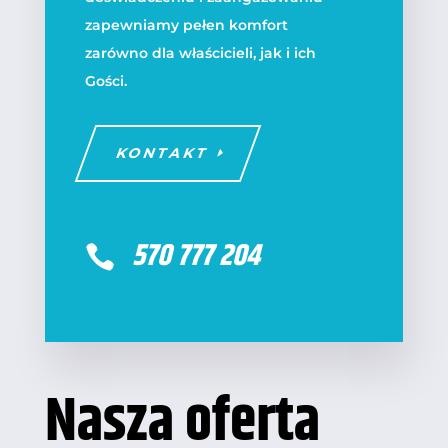
zapewniamy pełen komfort
zarówno dla właścicieli, jak i ich
Gości.
KONTAKT
570 777 204

Nasza oferta