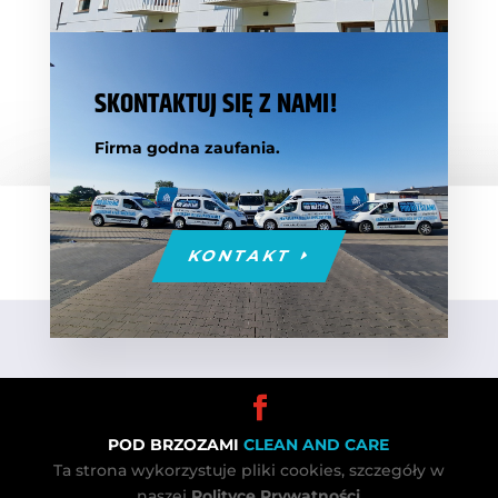
SKONTAKTUJ SIĘ Z NAMI!
Firma godna zaufania.
KONTAKT
POD BRZOZAMI
CLEAN AND CARE
Ta strona wykorzystuje pliki cookies, szczegóły w
naszej
Polityce Prywatności