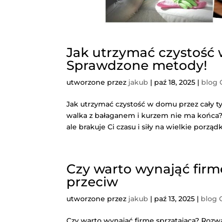
Jak utrzymać czystość 
Sprawdzone metody!
utworzone przez
jakub
|
paź 18, 2025
|
blog
Jak utrzymać czystość w domu przez cały ty
walka z bałaganem i kurzem nie ma końca? 
ale brakuje Ci czasu i siły na wielkie porząd
Czy warto wynająć firm
przeciw
utworzone przez
jakub
|
paź 13, 2025
|
blog 
Czy warto wynająć firmę sprzątającą? Rozwa