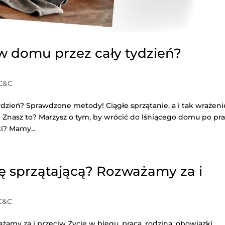
w domu przez cały tydzień?
 C&C
dzień? Sprawdzone metody! Ciągłe sprzątanie, a i tak wrażenie
Znasz to? Marzysz o tym, by wrócić do lśniącego domu po pra
ki? Mamy...
ę sprzątającą? Rozważamy za i
C&C
żamy za i przeciw Życie w biegu, praca, rodzina, obowiązki…