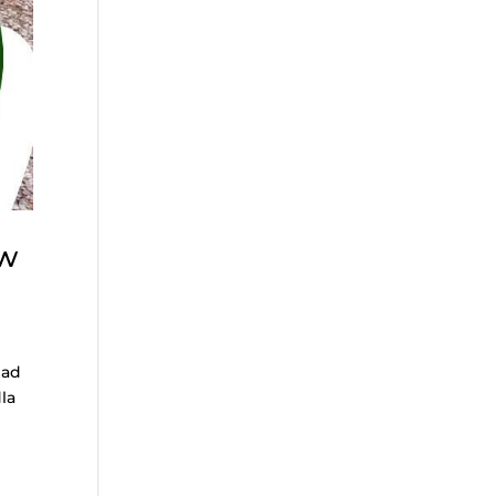
 w
nad
la