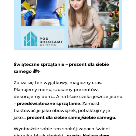
Świąteczne sprzątanie – prezent dla siebie
samego
🎁✨
Zbliża się ten wyjątkowy, magiczny czas.
Planujemy menu, szukamy prezentów,
dekorujemy dom… A na liście czeka jeszcze jedno
–
przedświąteczne sprzątanie
. Zamiast
traktować je jako obowiązek, potraktujmy je
jako…
prezent dla siebie samej/siebie samego
.
Wyobraźcie sobie ten spokój: zapach świec i
piernika, blask choinki i
czysty, lśniący dom,