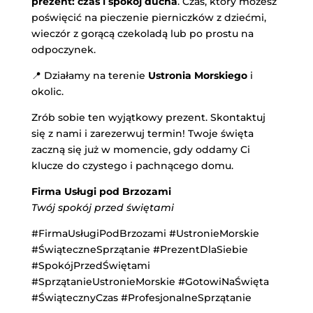
prezent: czas i spokój ducha
. Czas, który możesz
poświęcić na pieczenie pierniczków z dziećmi,
wieczór z gorącą czekoladą lub po prostu na
odpoczynek.
📍 Działamy na terenie
Ustronia Morskiego
i
okolic.
Zrób sobie ten wyjątkowy prezent. Skontaktuj
się z nami i zarezerwuj termin! Twoje święta
zaczną się już w momencie, gdy oddamy Ci
klucze do czystego i pachnącego domu.
Firma Usługi pod Brzozami
Twój spokój przed świętami
#FirmaUsługiPodBrzozami #UstronieMorskie
#ŚwiąteczneSprzątanie #PrezentDlaSiebie
#SpokójPrzedŚwiętami
#SprzątanieUstronieMorskie #GotowiNaŚwięta
#ŚwiątecznyCzas #ProfesjonalneSprzątanie