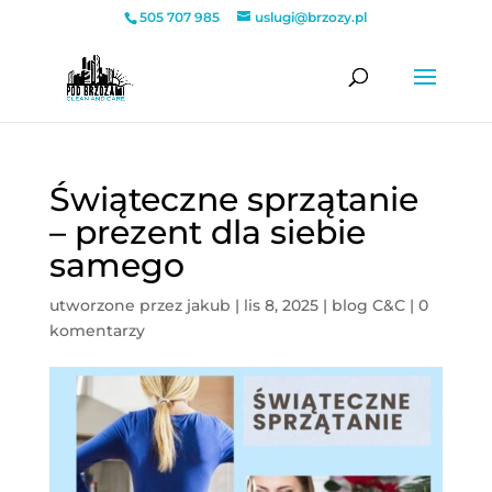
505 707 985
uslugi@brzozy.pl
Świąteczne sprzątanie
– prezent dla siebie
samego
utworzone przez
jakub
|
lis 8, 2025
|
blog C&C
|
0
komentarzy